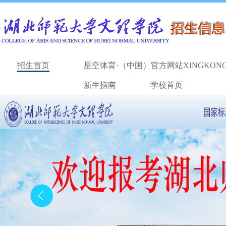
招生首页
星空体育·（中国）官方网站XINGKONG 
新生指南
学校首页