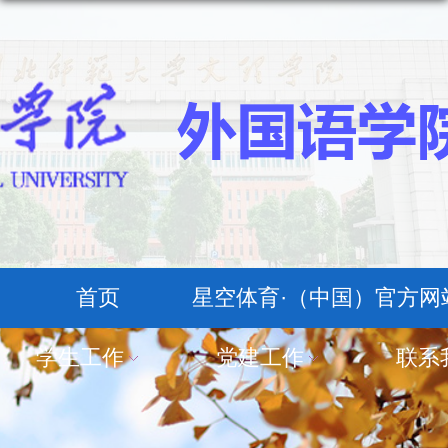
首页
星空体育·（中国）官方网站X
学生工作
党建工作
联系