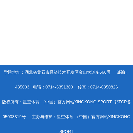
学院地址：湖北省黄石市经济技术开发区金山大道东666号 邮编：
435003 电话：0714-6351300 传真：0714-6350826
版权所有：星空体育·（中国）官方网站XINGKONG SPORT 鄂TCP备
05003319号 主办与维护：星空体育·（中国）官方网站XINGKONG
SPORT