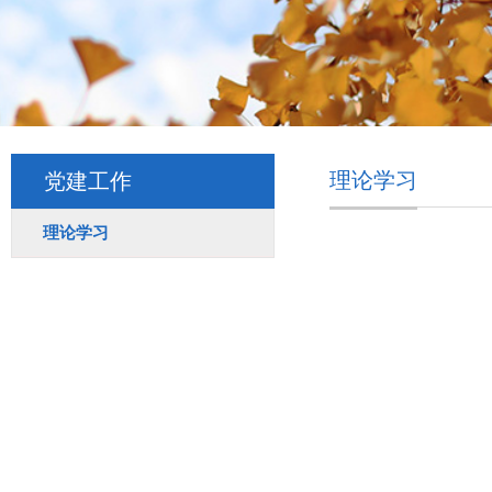
理论学习
党建工作
理论学习