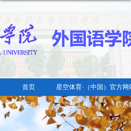
首页
星空体育·（中国）官方网站X
学生工作
党建工作
联系